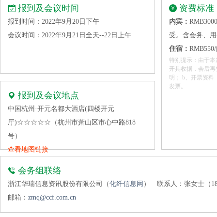
报到及会议时间
资费标准
报到时间：2022年9月20日下午
内宾：
RMB30
会议时间：2022年9月21日全天--22日上午
受。含会务、用
住宿：
RMB55
特别提示：由于本
开具收据，会后再
明； b、开票资料
发票。
报到及会议地点
中国杭州·开元名都大酒店(四楼开元
厅)☆☆☆☆☆（杭州市萧山区市心中路818
号）
查看地图链接
会务组联络
浙江华瑞信息资讯股份有限公司（
化纤信息网
）
联系人：张女士（1896
邮箱：
zmq@ccf.com.cn