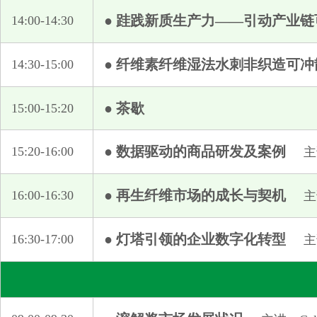
微山县泰丰纺织有限公司
● 跬践新质生产力——引动产业
14:00-14:30
新疆兴泰纤维科技有限公司
新疆中泰亨惠医疗卫材股份有限公司
● 纤维素纤维湿法水刺非织造可
14:30-15:00
徐州嘉信纺织有限公司
亚太森博（山东）浆纸有限公司
● 茶歇
15:00-15:20
宜宾丝丽雅纺织贸易有限公司
英特奈国际纸业投资（上海）有限公司
● 数据驱动的商品研发及案例
15:20-16:00
主
张家港保税区新加鑫贸易有限公司
浙江华瑞信息资讯股份有限公司
● 再生纤维市场的成长与契机
16:00-16:30
主
浙江谦洁护理用品有限公司
浙江中国轻纺城集团股份有限公司北市场分公司
● 灯塔引领的企业数字化转型
16:30-17:00
主
中纺棉国际贸易有限公司
中国纺织对外经济技术合作有限公司
中国化学纤维工业协会