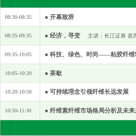
浦江县恒盛化纤专件有限公司
赛蓓贸易(上海)有限公司
● 开幕致辞
08:30-08:35
山东鸿泰鼎新材料科技有限公司
山东圣普特节能环保科技有限公司
● 经济，寻变
08:35-09:35
主讲：长江证券 首
山东银鹰化纤有限公司
上海考优特实业有限公司
● 科技、绿色、时尚——粘胶纤
09:35-10:05
上海晴璟国际贸易有限公司
绍兴柯德新材料股份有限公司
● 茶歇
10:05-10:20
书赞桉诺Suzano
苏州艾森纸业有限公司
● 可持续理念引领纤维长远发展
10:20-10:50
苏州世祥生物纤维有限公司
唐山三友国际贸易有限公司
● 纤维素纤维市场格局分析及未来
10:50-11:30
唐山三友集团兴达化纤有限公司
图木舒克市东恒兴纺织科技有限公司