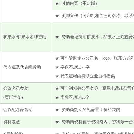
山东银鹰化纤有限公司
★ 其他内页（不定版）
上海考优特实业有限公司
★ 页脚宣传（可印制相关公司名称、联系
上海晴璟国际贸易有限公司
绍兴柯德新材料股份有限公司
矿泉水/矿泉水吊牌赞助
★ 赞助会场所用矿泉水，矿泉水上附宣传
书赞桉诺Suzano
苏州艾森纸业有限公司
★ 可印赞助企业公司名、logo、联系方式
苏州世祥生物纤维有限公司
代表证及代表绳赞助
★ 字数不超过25字
唐山三友国际贸易有限公司
★ 代表证绳由赞助企业自行提供
唐山三友集团兴达化纤有限公司
图木舒克市东恒兴纺织科技有限公司
会议名录赞助
★ 可印制相关公司名称、联系电话或公司
(页脚宣传)
★ 字数不超过25个
微山县泰丰纺织有限公司
新疆兴泰纤维科技有限公司
会议纪念品赞助
★ 赞助商赞助的礼品置于资料袋内
新疆中泰亨惠医疗卫材股份有限公司
资料发放
★ 赞助商资料置于资料袋内，资料限一份
徐州嘉信纺织有限公司