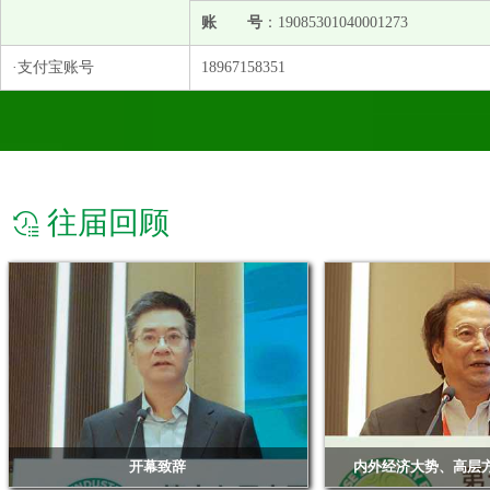
账 号
：19085301040001273
·支付宝账号
18967158351
往届回顾
开幕致辞
内外经济大势、高层