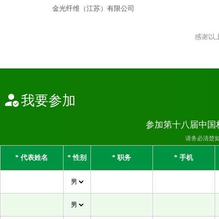
兰溪市盛盈智能科技有限公司
罗莱生活科技股份有限公司
美国瑞安先进材料中国有限公司上海代表处
感谢以
南京化纤股份有限公司
诺力昂化学品
浦江县恒盛化纤专件有限公司
我要参加
赛蓓贸易(上海)有限公司
山东鸿泰鼎新材料科技有限公司
参加第十八届中国
山东圣普特节能环保科技有限公司
请务必清楚
山东银鹰化纤有限公司
* 代表姓名
* 性别
* 职务
* 手机
上海考优特实业有限公司
上海晴璟国际贸易有限公司
绍兴柯德新材料股份有限公司
书赞桉诺Suzano