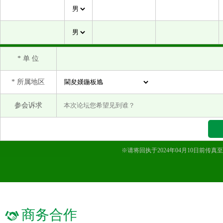
苏州艾森纸业有限公司
苏州世祥生物纤维有限公司
唐山三友国际贸易有限公司
唐山三友集团兴达化纤有限公司
* 单 位
图木舒克市东恒兴纺织科技有限公司
* 所属地区
微山县泰丰纺织有限公司
新疆兴泰纤维科技有限公司
参会诉求
新疆中泰亨惠医疗卫材股份有限公司
徐州嘉信纺织有限公司
亚太森博（山东）浆纸有限公司
※请将回执于2024年04月10日前
宜宾丝丽雅纺织贸易有限公司
英特奈国际纸业投资（上海）有限公司
张家港保税区新加鑫贸易有限公司
浙江华瑞信息资讯股份有限公司
商务合作