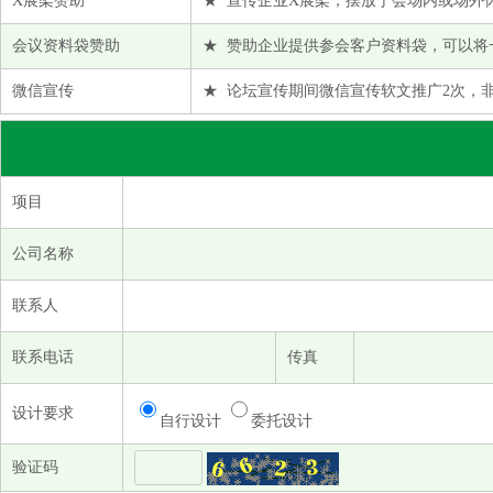
X展架赞助
★ 宣传企业X展架，摆放于会场内或场外
亚太森博（山东）浆纸有限公司
宜宾丝丽雅纺织贸易有限公司
会议资料袋赞助
★ 赞助企业提供参会客户资料袋，可以将
英特奈国际纸业投资（上海）有限公司
微信宣传
★ 论坛宣传期间微信宣传软文推广2次，
张家港保税区新加鑫贸易有限公司
浙江华瑞信息资讯股份有限公司
浙江谦洁护理用品有限公司
项目
浙江中国轻纺城集团股份有限公司北市场分公司
公司名称
中纺棉国际贸易有限公司
中国纺织对外经济技术合作有限公司
联系人
中国化学纤维工业协会
联系电话
传真
设计要求
自行设计
委托设计
验证码