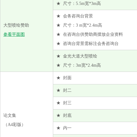
华茂伟业绿色科技股份有限公司
★ 尺寸：5.5m宽*3m高
江苏宝达纺织有限公司
★ 会务咨询台背景
江苏五誉兴华之瑜新材料科技有限公司
大型喷绘赞助
★ 尺寸：3 m宽*2.4m高
金光纤维（江苏）有限公司
参看平面图
★ 在咨询台供赞助商摆放企业资料
快鱼服饰有限公司
★ 咨询台背景需标注会务咨询台
兰溪市盛盈智能科技有限公司
★ 金光大道大型喷绘
罗莱生活科技股份有限公司
★ 尺寸：3m宽*2.4m高
美国瑞安先进材料中国有限公司上海代表处
★ 封面
南京化纤股份有限公司
诺力昂化学品
★ 封二
浦江县恒盛化纤专件有限公司
★ 封三
赛蓓贸易(上海)有限公司
论文集
★ 封底
山东鸿泰鼎新材料科技有限公司
（A4彩版）
★ 内一
山东圣普特节能环保科技有限公司