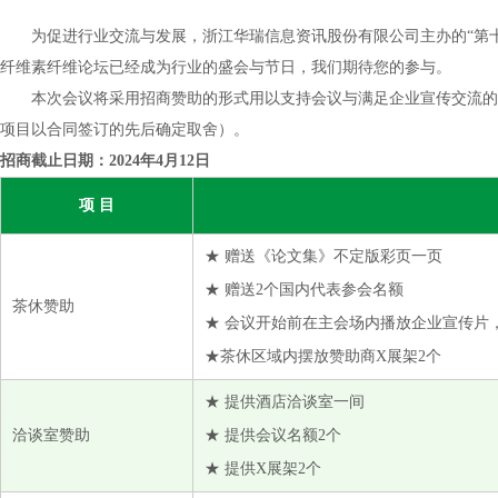
浙江谦洁护理用品有限公司
为促进行业交流与发展，浙江华瑞信息资讯股份有限公司主办的“第十
浙江中国轻纺城集团股份有限公司北市场分公司
纤维素纤维论坛已经成为行业的盛会与节日，我们期待您的参与。
中纺棉国际贸易有限公司
本次会议将采用招商赞助的形式用以支持会议与满足企业宣传交流的需
中国纺织对外经济技术合作有限公司
项目以合同签订的先后确定取舍）。
中国化学纤维工业协会
招商截止日期：2024年4月12日
Aditya Birla Chemicals
项 目
Amazon Papyrus Chemicals
★ 赠送《论文集》不定版彩页一页
Bozzetto China
★ 赠送2个国内代表参会名额
Celco Cellulose Consulting sarl
茶休赞助
★ 会议开始前在主会场内播放企业宣传片
Circ Inc
★茶休区域内摆放赞助商X展架2个
Ekman & Co
Euroports China
★ 提供酒店洽谈室一间
Hawkins Wright
洽谈室赞助
★ 提供会议名额2个
★ 提供X展架2个
Kelheim Fibres Gmbh