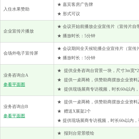
Marubeni Corporation
★ 嘉宾客房广告牌
入住水果赞助
Sodra Bioproducts
★ 形式可议
Viscofan Group
★ 会议开始前播放企业宣传片（宣传片自
企业宣传片播放
艾克曼 中国 EKMAN CHINA
★ 播放时长：5分钟
昂一工程技术(上海)有限公司
★ 会议期间全天候轮播企业宣传片（宣传
鲍利葛生物化工（上海）有限公司
会场外电子宣传屏
★ 播放时长：5分钟
北京中纺化工股份有限公司
★ 提供业务咨询台背景一块，尺寸3m宽*2
博拉经纬纤维有限公司
业务咨询台A
★ 提供一桌两椅，供赞助商摆放企业资料
常州伟业纺织有限公司
参看平面图
★ 提供现场展商专访视频，时长60s以
德州华源生态科技有限公司
福建新华源纺织集团有限公司
★ 提供一桌两椅，供赞助商摆放企业资料
业务咨询台B
★ 赠送X展架2个
杭州奔马化纤纺丝有限公司
参看平面图
★ 提供现场展商专访视频，时长60s以
河南昊昌精梳机械股份有限公司
恒天纤维集团有限公司
★ 报到台背景喷绘