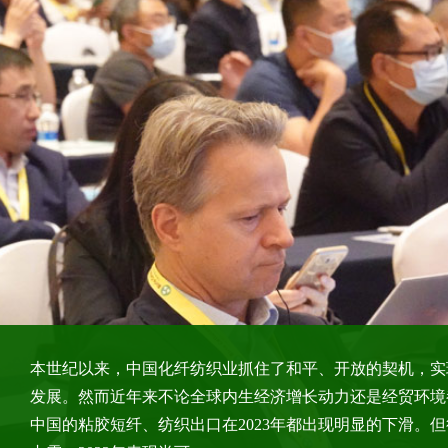
Aditya Birla Chemicals
Amazon Papyrus Chemicals
Bozzetto China
本世纪以来，中国化纤纺织业抓住了和平、开放的契机，实
Celco Cellulose Consulting sarl
发展。然而近年来不论全球内生经济增长动力还是经贸环境
Circ Inc
中国的粘胶短纤、纺织出口在2023年都出现明显的下滑。