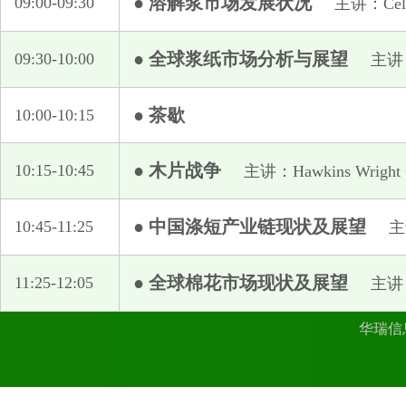
● 溶解浆市场发展状况
09:00-09:30
主讲：Cel
Aditya Birla Chemicals
Amazon Papyrus Chemicals
● 全球浆纸市场分析与展望
09:30-10:00
主讲
Bozzetto China
Celco Cellulose Consulting sarl
● 茶歇
10:00-10:15
Circ Inc
Ekman & Co
● 木片战争
10:15-10:45
主讲：Hawkins Wright
Euroports China
Hawkins Wright
● 中国涤短产业链现状及展望
10:45-11:25
主
Kelheim Fibres Gmbh
Marubeni Corporation
● 全球棉花市场现状及展望
11:25-12:05
主讲
Sodra Bioproducts
Viscofan Group
华瑞信
艾克曼 中国 EKMAN CHINA
昂一工程技术(上海)有限公司