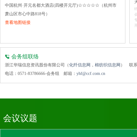
福建新华源纺织集团有限公司
中国杭州·开元名都大酒店(四楼开元厅)☆☆☆☆☆（杭州市
杭州奔马化纤纺丝有限公司
萧山区市心中路818号）
河南昊昌精梳机械股份有限公司
查看地图链接
恒天纤维集团有限公司
华茂伟业绿色科技股份有限公司
江苏宝达纺织有限公司
会务组联络
江苏五誉兴华之瑜新材料科技有限公司
浙江华瑞信息资讯股份有限公司（
化纤信息网
，
棉纺织信息网
）
联系
金光纤维（江苏）有限公司
电话：0571-83786666-会务组
邮箱：
yhf@ccf.com.cn
快鱼服饰有限公司
兰溪市盛盈智能科技有限公司
罗莱生活科技股份有限公司
美国瑞安先进材料中国有限公司上海代表处
会议议题
南京化纤股份有限公司
诺力昂化学品